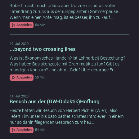
Robert macht noch Urlaub aber trotzdem sind wir voller
Tatendrang zurück aus der (ungeplanten) Sommerpause:
Wenn man einen Apfel mag, ist es besser, ihn zu kauf…
Abspielen
54 Min.
19. Juli 2020
...beyond two crossing lines
Was ist ökonomisches Handeln? Ist Lohnarbeit Bestechung?
Was haben Basiskonzepte mit Grammatik zu tun? Gibt es
mündigen Konsum? Und ähm… Geld? Über derartige Fr…
Abspielen
50 Min.
11. Juli 2020
Besuch aus der (GW-Didaktik)Hofburg
Heute hatten wir Besuch von Herbert Pichler (Wien), also
liefert Tim unser bis dato pathetischstes Intro ever! In einem
nur so dahin fliegenden Gespräch zum heu…
Abspielen
54 Min.