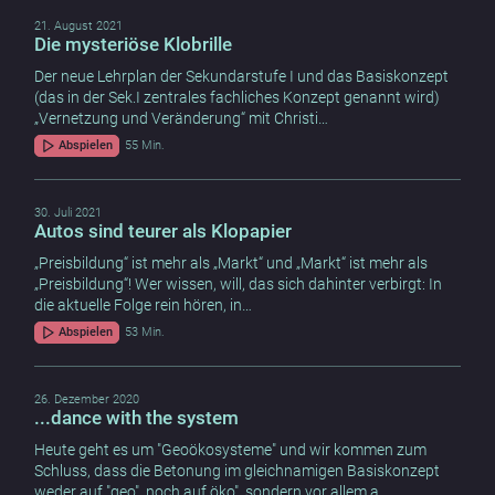
21. August 2021
Die mysteriöse Klobrille
Der neue Lehrplan der Sekundarstufe I und das Basiskonzept
(das in der Sek.I zentrales fachliches Konzept genannt wird)
„Vernetzung und Veränderung“ mit Christi…
Abspielen
55 Min.
30. Juli 2021
Autos sind teurer als Klopapier
„Preisbildung“ ist mehr als „Markt“ und „Markt“ ist mehr als
„Preisbildung“! Wer wissen, will, das sich dahinter verbirgt: In
die aktuelle Folge rein hören, in…
Abspielen
53 Min.
26. Dezember 2020
...dance with the system
Heute geht es um "Geoökosysteme" und wir kommen zum
Schluss, dass die Betonung im gleichnamigen Basiskonzept
weder auf "geo", noch auf öko", sondern vor allem a…