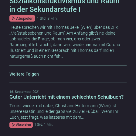
Sozialkonstruktivismus und Raum
in der Sekundarstufe I
Abspielen
1 Std. 8 Min.
Heute sprechen wir mit Thomas Jekel (Wien) über das ZFK
„Maßstabsebenen und Raum“. Am Anfang gibt’s ne kleine
Lobhudelei, die Frage, ob man vier, drei oder zwei
Raumbegriffe braucht, dann wird wieder einmal mit Corona
illustriert und in einem Gespräch mit Thomas darf Indien
naturgemäß auch nicht feh…
Weitere Folgen
16. September 2021
Guter Unterricht mit einem schlechten Schulbuch?
Tim ist wieder mit dabei, Christiane Hintermann (Wien) ist
unsere Gästin und leider gab‘s viel zu viel Fußball! Wenn Ihr
Euch jetzt fragt, was letzteres mit dem…
Abspielen
1 Std. 1 Min.