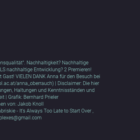
squalität". Nachhaltigkeit? Nachhaltige
ALS nachhaltige Entwicklung? 2 Premieren!
mit Gast! VIELEN DANK Anna für den Besuch bei
ol.ac.at/anna_oberrauch) | Disclaimer: Die hier
ungen, Haltungen und Kenntnisständen und
 | Grafik: Bernhard Prieler
hen von: Jakob Knoll
iskie - It's Always Too Late to Start Over ,
complexes@gmail.com