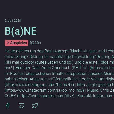
2. Juli 2020
B(a)NE
Abspielen
53 Min.
Heute geht es um das Basiskonzept "Nachhaltigkeit und Leben
Entwicklung? Bildung für nachhaltige Entwicklung? Bildung 
Kiki mal outdoor (gutes Leben und so!) und die erste Folge 
uns! | Heutiger Gast: Anna Oberrauch (PH Tirol) (https://ph-tir
im Podcast besprochenen Inhalte entsprechen unseren Mein
haben keinen Anspruch auf Verbindlichkeit oder Vollständigkeit
(https://www.instagram.com/bernix97) | Intro Jingle gesproc
(https://www.instagram.com/jakob_molino/) | Musik: Chris Zabr
CC-BY (https://chriszabriskie.com/dtv/) | Kontakt: lustauf