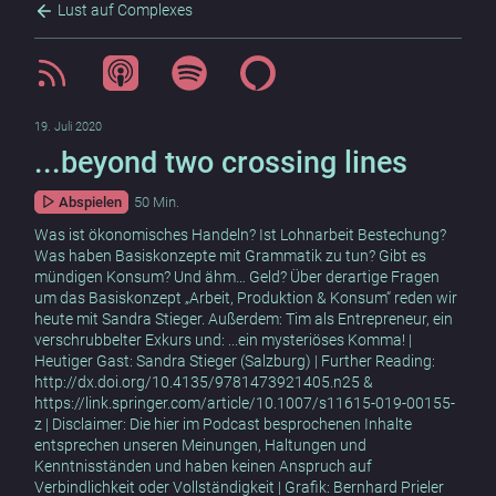
Lust auf Complexes
19. Juli 2020
...beyond two crossing lines
Abspielen
50 Min.
Was ist ökonomisches Handeln? Ist Lohnarbeit Bestechung?
Was haben Basiskonzepte mit Grammatik zu tun? Gibt es
mündigen Konsum? Und ähm… Geld? Über derartige Fragen
um das Basiskonzept „Arbeit, Produktion & Konsum“ reden wir
heute mit Sandra Stieger. Außerdem: Tim als Entrepreneur, ein
verschrubbelter Exkurs und: ...ein mysteriöses Komma! |
Heutiger Gast: Sandra Stieger (Salzburg) | Further Reading:
http://dx.doi.org/10.4135/9781473921405.n25 &
https://link.springer.com/article/10.1007/s11615-019-00155-
z | Disclaimer: Die hier im Podcast besprochenen Inhalte
entsprechen unseren Meinungen, Haltungen und
Kenntnisständen und haben keinen Anspruch auf
Verbindlichkeit oder Vollständigkeit | Grafik: Bernhard Prieler