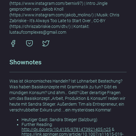
(https://www.instagram.com/bernix97) | Intro Jingle
gesprochen von: Jakob Knoll
(https://www.instagram.com/jakob_molino/) | Musik: Chris
Zabriskie - It's Always Too Late to Start Over , CC-BY
(https://chriszabriskie.com/dtv/) | Kontakt:
lustaufcomplexes@gmail.com
Shownotes
Was ist ökonomisches Handeln? Ist Lohnarbeit Bestechung?
Was haben Basiskonzepte mit Grammatik zu tun? Gibt es
mündigen Konsum? Und ähm… Geld? Über derartige Fragen
um das Basiskonzept „Arbeit, Produktion & Konsum“ reden wir
heute mit Sandra Stieger. Außerdem: Tim als Entrepreneur, ein
verschrubbelter Exkurs und: ...ein mysteriöses Komma!
Heutiger Gast: Sandra Stieger (Salzburg)
Further Reading:
http://dx.doi.org/10.4135/9781473921405.n25
&
https://link.springer.com/article/10.1007/s11615-019-