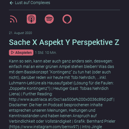
Lust auf Complexes
21. August 2020
Sache X Aspekt Y Perspektive Z
Abspielen
1 Std. 10 Min.
Kann so sein, kann aber auch ganz anders sein, deswegen:
einfach mal an einer grünen Ampel stehen bleiben! Was das
mit dem Basiskonzept "Kontingenz" zu tun hat (oder auch
nicht), darüber reden wir heute mit Tobi Nehrdich, …inkl.
Luhmann-Lektüre als Hausaufgabe! (Lösung für die Faulen:
„Doppelte Kontingenz“!) | Heutiger Gast: Tobias Nehrdich
(Jena) | Further Reading:
http://www.austriaca.at/0xc1aa500e%200x0036c89d.pdf |
Disclaimer: Die hier im Podcast besprochenen Inhalte
entsprechen unseren Meinungen, Haltungen und
Kenntnisständen und haben keinen Anspruch auf
Verbindlichkeit oder Vollständigkeit | Grafik: Bernhard Prieler
(https://www.instagram.com/bernix97) | Intro Jingle