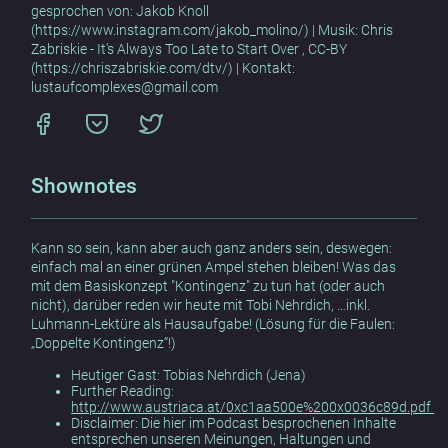
gesprochen von: Jakob Knoll
(https://www.instagram.com/jakob_molino/) | Musik: Chris
Zabriskie - It's Always Too Late to Start Over , CC-BY
(https://chriszabriskie.com/dtv/) | Kontakt:
lustaufcomplexes@gmail.com
Shownotes
Kann so sein, kann aber auch ganz anders sein, deswegen:
einfach mal an einer grünen Ampel stehen bleiben! Was das
mit dem Basiskonzept "Kontingenz" zu tun hat (oder auch
nicht), darüber reden wir heute mit Tobi Nehrdich, …inkl.
Luhmann-Lektüre als Hausaufgabe! (Lösung für die Faulen:
„Doppelte Kontingenz“!)
Heutiger Gast: Tobias Nehrdich (Jena)
Further Reading:
http://www.austriaca.at/0xc1aa500e%200x0036c89d.pdf
Disclaimer: Die hier im Podcast besprochenen Inhalte
entsprechen unseren Meinungen, Haltungen und