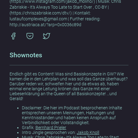
(https://www.instagram.com/jakob_molino/) | Musik: Chris
Zabriskie - It's Always Too Late to Start Over , CC-BY |
(https://chriszabriskie.com/dtv/) | Kontakt:
lustaufcomplexes@gmail.com | Further reading:
http://austriaca.at/?arp=0x0036c89d
Shownotes
Endlich gibt es Content! Was sind Basiskonzepte in GW? Wie
kamen die in den Lehrplan und was soll das Ganze überhaupt?
Darüber reden wir, schweifen hier und da etwas ab, haben
einmal eine lange Leitung krönen das Ganze mit einer
Liebeserklärung an the Queen of all Basiskonzepte! …und
Gerald!
Disclaimer: Die hier im Podcast besprochenen Inhalte
entsprechen unseren Meinungen, Haltungen und
Kenntnisständen und haben keinen Anspruch auf
Verbindlichkeit oder Vollständigkeit.
Grafik:
Bernhard Prieler
Intro Jingle gesprochen von:
Jakob Knoll
Musik:
Chris Zabriskie - It's Always Too Late to Start