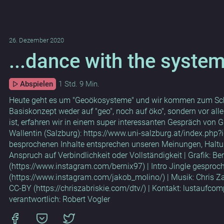
26. Dezember 2020
...dance with the syste
Abspielen
1 Std. 9 Min.
Heute geht es um "Geoökosysteme" und wir kommen zum Sch
Basiskonzept weder auf "geo", noch auf öko", sondern vor all
ist, erfahren wir in einem super interessanten Gespräch von G
Wallentin (Salzburg): https://www.uni-salzburg.at/index.php?
besprochenen Inhalte entsprechen unseren Meinungen, Halt
Anspruch auf Verbindlichkeit oder Vollständigkeit | Grafik: Be
(https://www.instagram.com/bernix97) | Intro Jingle gesproc
(https://www.instagram.com/jakob_molino/) | Musik: Chris Zabr
CC-BY (https://chriszabriskie.com/dtv/) | Kontakt: lustaufco
verantwortlich: Robert Vogler