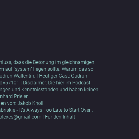
m
luss, dass die Betonung im gleichnamigen
em auf "system" liegen sollte. Warum das so
udrun Wallentin. | Heutiger Gast: Gudrun
id=57101 | Disclaimer: Die hier im Podcast
ungen und Kenntnisständen und haben keinen
rnhard Prieler
hen von: Jakob Knoll
iskie - It's Always Too Late to Start Over ,
mplexes@gmail.com | Fur den Inhalt