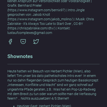
keinen Anspruch auf Verbindlichkeit oder Vollständigkeit |
Grafik: Bernhard Prieler
(https://www.instagram.com/bernix97) | Intro Jingle
gesprochen von: Jakob Knoll
(https://www.instagram.com/jakob_molino/) | Musik: Chris
Zabriskie - It's Always Too Late to Start Over , CC-BY
(https://chriszabriskie.com/dtv/) | Kontakt:
lustaufcomplexes@gmail.com
Shownotes
Heute hatten wir Besuch von Herbert Pichler (Wien), also
liefert Tim unser bis dato pathetischstes Intro ever! In einem
nur so dahin fliegenden Gespräch zum heutigen Basiskonzept
„Interessen, Konflikte und Macht“ sind wir ganz schnell auf
ungeahnte Pfade geraten, z.B.: Was hat ein Pop-Up-Radweg
mit dem Brexit zu tun oder warum sollte man die Verfassung
feiern? … Nichts auszusetzen! 4/5 Sterne!!!
Heutiger Gast:
Herbert Pichler (Wien)