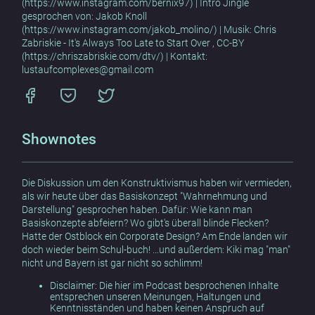
(https://www.instagram.com/bernix97) | Intro Jingle
gesprochen von: Jakob Knoll
(https://www.instagram.com/jakob_molino/) | Musik: Chris
Zabriskie - It's Always Too Late to Start Over , CC-BY
(https://chriszabriskie.com/dtv/) | Kontakt:
lustaufcomplexes@gmail.com
Shownotes
Die Diskussion um den Konstruktivismus haben wir vermieden,
als wir heute über das Basiskonzept "Wahrnehmung und
Darstellung" gesprochen haben. Dafür: Wie kann man
Basiskonzepte abfeiern? Wo gibt's überall blinde Flecken?
Hatte der Ostblock ein Corporate Design? Am Ende landen wir
doch wieder beim Schul-buch! …und außerdem: Kiki mag "man"
nicht und Bayern ist gar nicht so schlimm!
Disclaimer: Die hier im Podcast besprochenen Inhalte
entsprechen unseren Meinungen, Haltungen und
Kenntnisständen und haben keinen Anspruch auf