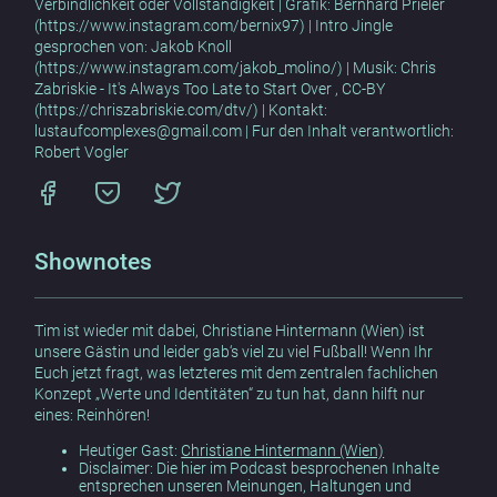
Verbindlichkeit oder Vollständigkeit | Grafik: Bernhard Prieler
(https://www.instagram.com/bernix97) | Intro Jingle
gesprochen von: Jakob Knoll
(https://www.instagram.com/jakob_molino/) | Musik: Chris
Zabriskie - It's Always Too Late to Start Over , CC-BY
(https://chriszabriskie.com/dtv/) | Kontakt:
lustaufcomplexes@gmail.com | Fur den Inhalt verantwortlich:
Robert Vogler
Shownotes
Tim ist wieder mit dabei, Christiane Hintermann (Wien) ist
unsere Gästin und leider gab‘s viel zu viel Fußball! Wenn Ihr
Euch jetzt fragt, was letzteres mit dem zentralen fachlichen
Konzept „Werte und Identitäten“ zu tun hat, dann hilft nur
eines: Reinhören!
Heutiger Gast:
Christiane Hintermann (Wien)
Disclaimer: Die hier im Podcast besprochenen Inhalte
entsprechen unseren Meinungen, Haltungen und